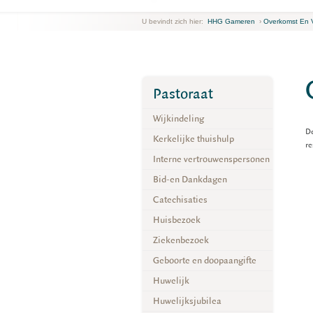
U bevindt zich hier:
HHG Gameren
›
Overkomst En V
Pastoraat
Wijkindeling
De
Kerkelijke thuishulp
re
Interne vertrouwenspersonen
Bid-en Dankdagen
Catechisaties
Huisbezoek
Ziekenbezoek
Geboorte en doopaangifte
Huwelijk
Huwelijksjubilea