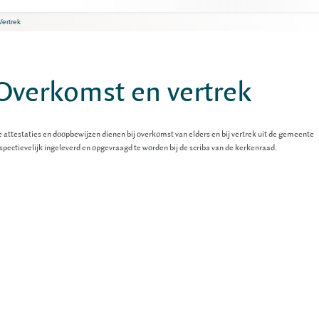
ertrek
Overkomst en vertrek
 attestaties en doopbewijzen dienen bij overkomst van elders en bij vertrek uit de gemeente
spectievelijk ingeleverd en opgevraagd te worden bij de scriba van de kerkenraad.