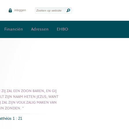
inloggen
Financiën
Adressen
EHBO
 ZIJ ZAL EEN ZOON BAREN, EN GIJ
"
HEERE, MAAK MIJ UW WEGEN BEK
LT ZIJN NAAM HETEN JEZUS; WANT
LEER MIJ UW PADEN. "
J ZAL ZIJN VOLK ZALIG MAKEN VAN
Psalm 25:4
UN ZONDEN. "
tthéüs 1 : 21