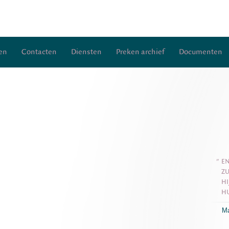
en
Contacten
Diensten
Preken archief
Documenten
"
EN
ZU
HI
H
Ma